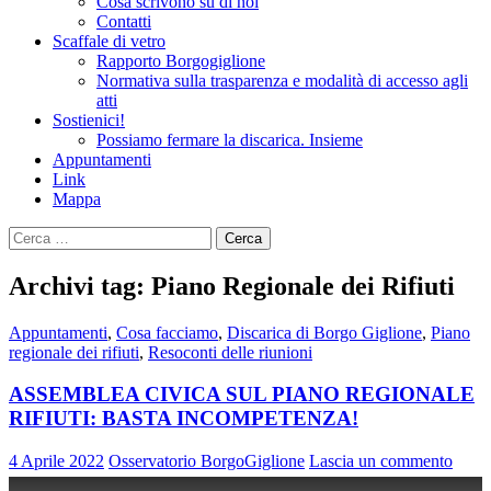
Cosa scrivono su di noi
Contatti
Scaffale di vetro
Rapporto Borgogiglione
Normativa sulla trasparenza e modalità di accesso agli
atti
Sostienici!
Possiamo fermare la discarica. Insieme
Appuntamenti
Link
Mappa
Ricerca
per:
Archivi tag: Piano Regionale dei Rifiuti
Appuntamenti
,
Cosa facciamo
,
Discarica di Borgo Giglione
,
Piano
regionale dei rifiuti
,
Resoconti delle riunioni
ASSEMBLEA CIVICA SUL PIANO REGIONALE
RIFIUTI: BASTA INCOMPETENZA!
4 Aprile 2022
Osservatorio BorgoGiglione
Lascia un commento