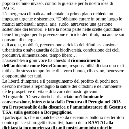
popolo ucraino invaso, contro la guerra e per la nostra idea di
PACE.
L’emergenza climatica-ambientale in primo piano richiede un
impegno urgente e sistemico. “Dobbiamo curare in primo luogo le
matrici ambientali: acqua, aria, suolo, attraverso una gestione
sostenibile dei territori, e fare la nostra parte nelle scelte quotidiane:
bene l’impegno per la prevenzione e riciclo dei rifiuti, ma anche sui
consumi di energia
e di acqua, mobilità, prevenzione e riciclo dei rifiuti, espansione
urbanistica e salvaguardia della biodiversità, conduzione dei cicli
produttivi, alimentazione, tempo libero…
L’assemblea a gran voce ha chiesto
il riconoscimento
dell’ambiente come BeneComune
, responsabilità di ciascuno e di
tutti e allo stesso tempo fonte di lavoro buono, cibo sano, benessere
e opportunità per tutti.
La libertà d’impresa e il perseguimento del profitto di pochi non
devono mettere a repentaglio la salute dei cittadini e dell’ambiente
nè le prospettive di vita e di lavoro dei nostri giovani.
Al riguardo l’Osservatorio ha rilanciato
un’illuminante
conversazione, intercettata dalla Procura di Perugia nel 2015
tra il responsabile della discarica e l’amministratore di Gesenu e
TSA. sulla gestione a Borgogiglione.
I partecipanti, che in qualche caso da decenni si battono nei territori
contro gli stessi progetti distruttivi, hanno detto
BASTA! alla
dichiarata incompetenza di tanti nostri amministratori in