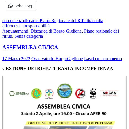
WhatsApp
competenza
discarica
Piano Regionale dei Rifiuti
raccolta
differenziata
responsabilità
Appuntamenti
,
Discarica di Borgo Giglione
,
Piano regionale dei
rifiuti
,
Senza categoria
ASSEMBLEA CIVICA
17 Marzo 2022
Osservatorio BorgoGiglione
Lascia un commento
GESTIONE DEI RIFIUTI: BASTA INCOMPETENZA