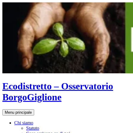
Vai
al
contenuto
Ecodistretto – Osservatorio
BorgoGiglione
Cerca
Menu principale
Chi siamo
Statuto