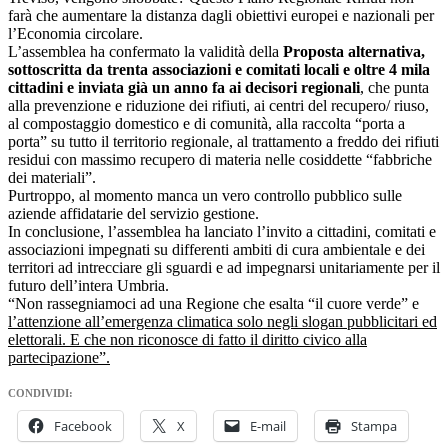
farà che aumentare la distanza dagli obiettivi europei e nazionali per
l’Economia circolare.
L’assemblea ha confermato la validità della
Proposta alternativa,
sottoscritta da trenta associazioni e comitati locali e oltre 4 mila
cittadini e inviata già un anno fa ai decisori regionali
, che punta
alla prevenzione e riduzione dei rifiuti, ai centri del recupero/ riuso,
al compostaggio domestico e di comunità, alla raccolta “porta a
porta” su tutto il territorio regionale, al trattamento a freddo dei rifiuti
residui con massimo recupero di materia nelle cosiddette “fabbriche
dei materiali”.
Purtroppo, al momento manca un vero controllo pubblico sulle
aziende affidatarie del servizio gestione.
In conclusione, l’assemblea ha lanciato l’invito a cittadini, comitati e
associazioni impegnati su differenti ambiti di cura ambientale e dei
territori ad intrecciare gli sguardi e ad impegnarsi unitariamente per il
futuro dell’intera Umbria.
“Non rassegniamoci ad una Regione che esalta “il cuore verde” e
l’attenzione all’emergenza climatica solo negli slogan pubblicitari ed
elettorali. E che non riconosce di fatto il diritto civico alla
partecipazione”.
CONDIVIDI:
Facebook
X
E-mail
Stampa