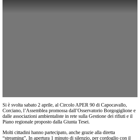
Si è svolta sabato 2 aprile, al Circolo APER 90 di Capocavallo,
Corciano, l’Assemblea promossa dall’Osservatorio Borgogiglione e
dalle associazioni ambientaliste in rete sulla Gestione dei rifiuti e il
Piano regionale proposto dalla Giunta Tesei.
Molti cittadini hanno partecipato, anche grazie alla diretta
“streaming”. In apertura 1 minuto di silenzio, per cordoglio con il