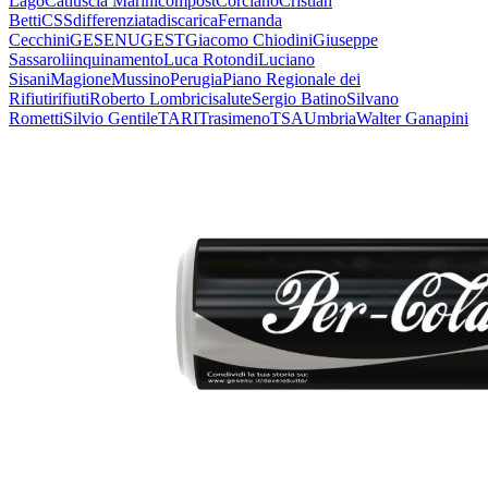
Lago
Catiuscia Marini
compost
Corciano
Cristian
Betti
CSS
differenziata
discarica
Fernanda
Cecchini
GESENU
GEST
Giacomo Chiodini
Giuseppe
Sassaroli
inquinamento
Luca Rotondi
Luciano
Sisani
Magione
Mussino
Perugia
Piano Regionale dei
Rifiuti
rifiuti
Roberto Lombrici
salute
Sergio Batino
Silvano
Rometti
Silvio Gentile
TARI
Trasimeno
TSA
Umbria
Walter Ganapini