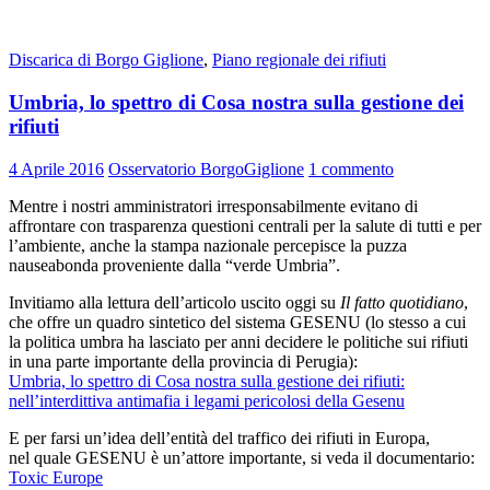
Discarica di Borgo Giglione
,
Piano regionale dei rifiuti
Umbria, lo spettro di Cosa nostra sulla gestione dei
rifiuti
4 Aprile 2016
Osservatorio BorgoGiglione
1 commento
Mentre i nostri amministratori irresponsabilmente evitano di
affrontare con trasparenza questioni centrali per la salute di tutti e per
l’ambiente, anche la stampa nazionale percepisce la puzza
nauseabonda proveniente dalla “verde Umbria”.
Invitiamo alla lettura dell’articolo uscito oggi su
Il fatto quotidiano
,
che offre un quadro sintetico del sistema GESENU (lo stesso a cui
la politica umbra ha lasciato per anni decidere le politiche sui rifiuti
in una parte importante della provincia di Perugia):
Umbria, lo spettro di Cosa nostra sulla gestione dei rifiuti:
nell’interdittiva antimafia i legami pericolosi della Gesenu
E per farsi un’idea dell’entità del traffico dei rifiuti in Europa,
nel quale GESENU è un’attore importante, si veda il documentario:
Toxic Europe