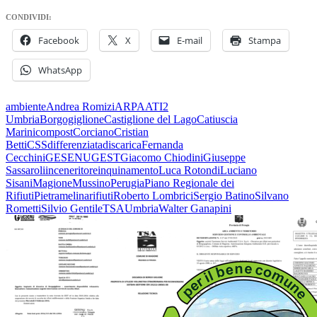
CONDIVIDI:
Facebook
X
E-mail
Stampa
WhatsApp
ambiente
Andrea Romizi
ARPA
ATI2
Umbria
Borgogiglione
Castiglione del Lago
Catiuscia
Marini
compost
Corciano
Cristian
Betti
CSS
differenziata
discarica
Fernanda
Cecchini
GESENU
GEST
Giacomo Chiodini
Giuseppe
Sassaroli
inceneritore
inquinamento
Luca Rotondi
Luciano
Sisani
Magione
Mussino
Perugia
Piano Regionale dei
Rifiuti
Pietramelina
rifiuti
Roberto Lombrici
Sergio Batino
Silvano
Rometti
Silvio Gentile
TSA
Umbria
Walter Ganapini