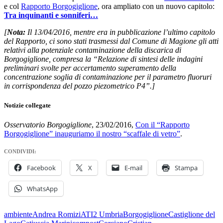
e col
Rapporto Borgogiglione
, ora ampliato con un nuovo capitolo:
Tra inquinanti e sonniferi…
[
Nota:
Il 13/04/2016, mentre era in pubblicazione l’ultimo capitolo
del Rapporto, ci sono stati trasmessi dal Comune di Magione gli atti
relativi alla potenziale contaminazione della discarica di
Borgogiglione, compresa la “Relazione di sintesi delle indagini
preliminari svolte per accertamento superamento della
concentrazione soglia di contaminazione per il parametro fluoruri
in corrispondenza del pozzo piezometrico P4”.]
Notizie collegate
Osservatorio Borgogiglione
, 23/02/2016,
Con il “Rapporto
Borgogiglione” inauguriamo il nostro “scaffale di vetro”
.
CONDIVIDI:
Facebook
X
E-mail
Stampa
WhatsApp
ambiente
Andrea Romizi
ATI2 Umbria
Borgogiglione
Castiglione del