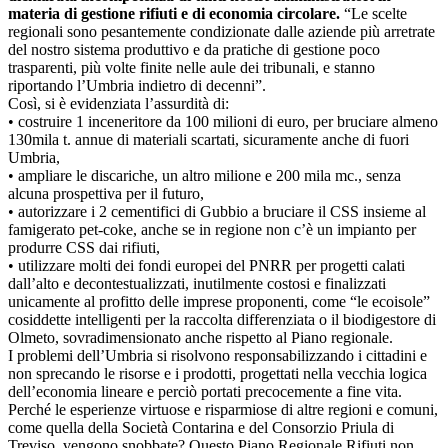
materia di gestione rifiuti e di economia circolare.
“Le scelte
regionali sono pesantemente condizionate dalle aziende più arretrate
del nostro sistema produttivo e da pratiche di gestione poco
trasparenti, più volte finite nelle aule dei tribunali, e stanno
riportando l’Umbria indietro di decenni”.
Così, si è evidenziata l’assurdità di:
• costruire 1 inceneritore da 100 milioni di euro, per bruciare almeno
130mila t. annue di materiali scartati, sicuramente anche di fuori
Umbria,
• ampliare le discariche, un altro milione e 200 mila mc., senza
alcuna prospettiva per il futuro,
• autorizzare i 2 cementifici di Gubbio a bruciare il CSS insieme al
famigerato pet-coke, anche se in regione non c’è un impianto per
produrre CSS dai rifiuti,
• utilizzare molti dei fondi europei del PNRR per progetti calati
dall’alto e decontestualizzati, inutilmente costosi e finalizzati
unicamente al profitto delle imprese proponenti, come “le ecoisole”
cosiddette intelligenti per la raccolta differenziata o il biodigestore di
Olmeto, sovradimensionato anche rispetto al Piano regionale.
I problemi dell’Umbria si risolvono responsabilizzando i cittadini e
non sprecando le risorse e i prodotti, progettati nella vecchia logica
dell’economia lineare e perciò portati precocemente a fine vita.
Perché le esperienze virtuose e risparmiose di altre regioni e comuni,
come quella della Società Contarina e del Consorzio Priula di
Treviso, vengono snobbate? Questo Piano Regionale Rifiuti non