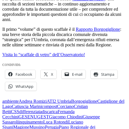
raccolta di sezioni tematiche – in continuo aggiornamento e
corredate da tutta la documentazione utile – per comprendere ed
approfondire le importanti questioni di cui ci occupiamo da alcuni
anni.
Il primo “volume” di questo scaffale è il
Rapporto Borgogiglione
:
una breve storia della piccola discarica comunale divenuta
“strategica” per l’Umbria, coronata dall’emergenza rifiuti emersa
nelle ultime settimane e rinviata di pochi mesi dalla Regione.
Visita lo “scaffale di vetro” dell’Osservatorio!
CONDIVIDI:
Facebook
X
E-mail
Stampa
WhatsApp
ambiente
Andrea Romizi
ATI2 Umbria
Borgogiglione
Castiglione del
Lago
Catiuscia Marini
compost
Corciano
Cristian
Betti
CSS
differenziata
discarica
Fernanda
Cecchini
GESENU
GEST
Giacomo Chiodini
Giuseppe
Sassaroli
inquinamento
Luca Rotondi
Luciano
Sisani
Magione
Mussino
Perugia
Piano Regionale dei