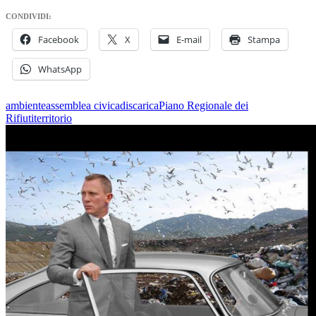
CONDIVIDI:
Facebook
X
E-mail
Stampa
WhatsApp
ambiente
assemblea civica
discarica
Piano Regionale dei
Rifiuti
territorio