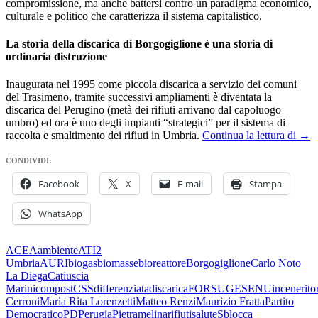
compromissione, ma anche battersi contro un paradigma economico,
culturale e politico che caratterizza il sistema capitalistico.
La storia della discarica di Borgogiglione è una storia di
ordinaria distruzione
Inaugurata nel 1995 come piccola discarica a servizio dei comuni
del Trasimeno, tramite successivi ampliamenti è diventata la
discarica del Perugino (metà dei rifiuti arrivano dal capoluogo
umbro) ed ora è uno degli impianti “strategici” per il sistema di
L’U
raccolta e smaltimento dei rifiuti in Umbria.
Continua la lettura di
→
del
PD:
CONDIVIDI:
futu
Facebook
X
E-mail
Stampa
imm
del
cent
WhatsApp
Itali
ACEA
ambiente
ATI2
Umbria
AURI
biogas
biomasse
bioreattore
Borgogiglione
Carlo Noto
La Diega
Catiuscia
Marini
compost
CSS
differenziata
discarica
FORSU
GESENU
incenerito
Cerroni
Maria Rita Lorenzetti
Matteo Renzi
Maurizio Fratta
Partito
Democratico
PD
Perugia
Pietramelina
rifiuti
salute
Sblocca