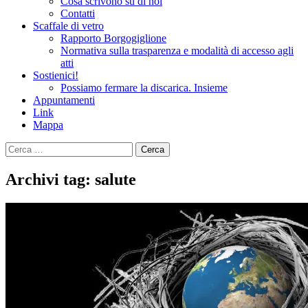
Cosa scrivono su di noi
Contatti
Scaffale di vetro
Rapporto Borgogiglione
Normativa sulla trasparenza e modalità di accesso agli
atti
Sostienici!
Possiamo fermare la discarica. Insieme
Appuntamenti
Link
Mappa
Ricerca
per:
Archivi tag: salute