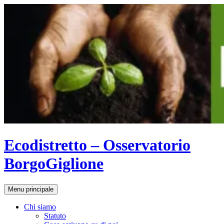
Vai
al
contenuto
Ecodistretto – Osservatorio
BorgoGiglione
Cerca
Menu principale
Chi siamo
Statuto