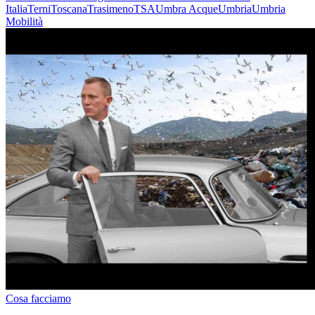
Italia
Terni
Toscana
Trasimeno
TSA
Umbra Acque
Umbria
Umbria
Mobilità
Cosa facciamo