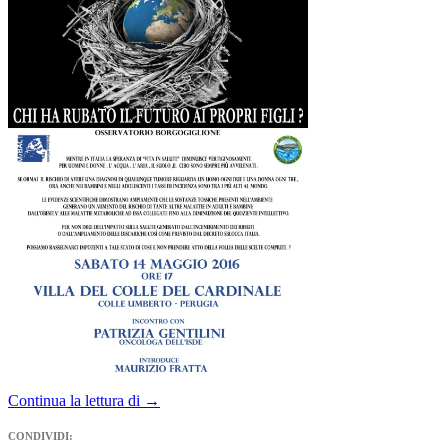
Chi
Continua la lettura di
→
ha
rubato
CONDIVIDI: