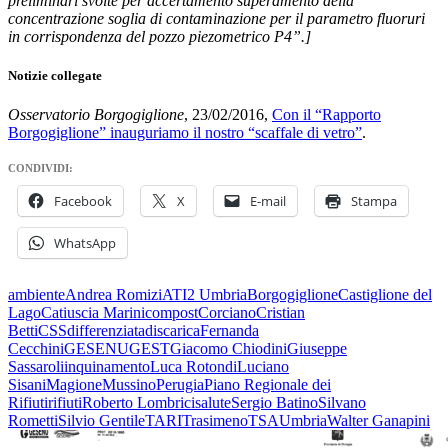
preliminari svolte per accertamento superamento della
concentrazione soglia di contaminazione per il parametro fluoruri
in corrispondenza del pozzo piezometrico P4”.]
Notizie collegate
Osservatorio Borgogiglione
, 23/02/2016,
Con il “Rapporto
Borgogiglione” inauguriamo il nostro “scaffale di vetro”
.
CONDIVIDI:
Facebook
X
E-mail
Stampa
WhatsApp
ambiente
Andrea Romizi
ATI2 Umbria
Borgogiglione
Castiglione del
Lago
Catiuscia Marini
compost
Corciano
Cristian
Betti
CSS
differenziata
discarica
Fernanda
Cecchini
GESENU
GEST
Giacomo Chiodini
Giuseppe
Sassaroli
inquinamento
Luca Rotondi
Luciano
Sisani
Magione
Mussino
Perugia
Piano Regionale dei
Rifiuti
rifiuti
Roberto Lombrici
salute
Sergio Batino
Silvano
Rometti
Silvio Gentile
TARI
Trasimeno
TSA
Umbria
Walter Ganapini