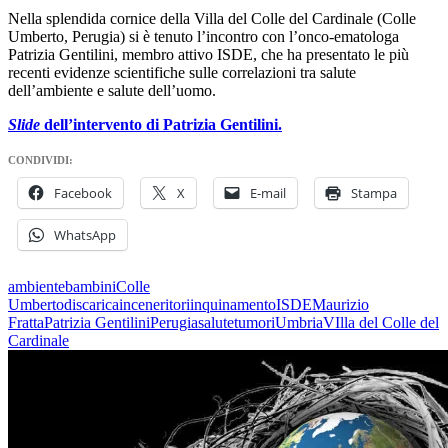
Nella splendida cornice della Villa del Colle del Cardinale (Colle
Umberto, Perugia) si è tenuto l’incontro con l’onco-ematologa
Patrizia Gentilini, membro attivo ISDE, che ha presentato le più
recenti evidenze scientifiche sulle correlazioni tra salute
dell’ambiente e salute dell’uomo.
Slide
dell’intervento di Patrizia Gentilini.
CONDIVIDI:
Facebook
X
E-mail
Stampa
WhatsApp
ambiente
bambini
Colle
Umberto
discarica
inceneritori
inquinamento
ISDE
Maurizio
Fratta
Patrizia Gentilini
Perugia
salute
tumori
Umbria
VIlla del Colle del
Cardinale