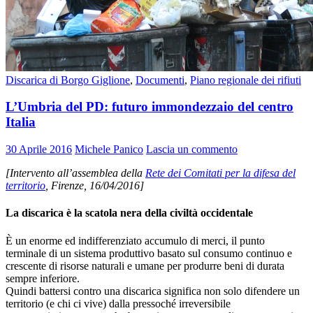
Discarica di Borgo Giglione
,
Documenti
,
Piano regionale dei rifiuti
L’Umbria del PD: futuro immondezzaio del centro
Italia
30 Aprile 2016
Michele Panico
Lascia un commento
[Intervento all’assemblea della
Rete dei Comitati per la difesa del
territorio
, Firenze, 16/04/2016]
La discarica è la scatola nera della civiltà occidentale
È un enorme ed indifferenziato accumulo di merci, il punto
terminale di un sistema produttivo basato sul consumo continuo e
crescente di risorse naturali e umane per produrre beni di durata
sempre inferiore.
Quindi battersi contro una discarica significa non solo difendere un
territorio (e chi ci vive) dalla pressoché irreversibile