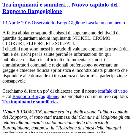
Tra inquinanti e sonniferi… Nuovo capitolo del
Rapporto Borgogiglione
13 Aprile 2016
Osservatorio BorgoGiglione
Lascia un commento
A fatica abbiamo saputo di episodi di superamento dei livelli di
guardia riguardanti alcuni inquinanti: NICKEL, CROMO,
CLORURI, FLUORURI e SOLFATI.
I cittadini non sono messi in grado di valutare appieno la gravità dei
fatti e dei rischi per la salute perché le informazioni fin qui
pubblicate risultano insufficienti e frammentate. I nostri
amministratori comunali e regionali preferiscono governare un
gregge e chiedere fiducia aprioristica e incondizionata piuttosto che
rispondere alle domande di trasparenza e favorire la partecipazione
consapevole.
Cerchiamo di fare un po’ di chiarezza con il nostro
scaffale di vetro
e col
Rapporto Borgogiglione
, ora ampliato con un nuovo capitolo:
Tra inquinanti e sonniferi…
[
Nota:
Il 13/04/2016, mentre era in pubblicazione l’ultimo capitolo
del Rapporto, ci sono stati trasmessi dal Comune di Magione gli atti
relativi alla potenziale contaminazione della discarica di
Borgogiglione, compresa la “Relazione di sintesi delle indagini