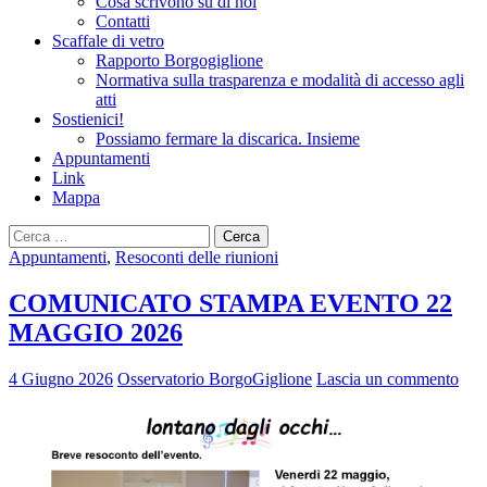
Cosa scrivono su di noi
Contatti
Scaffale di vetro
Rapporto Borgogiglione
Normativa sulla trasparenza e modalità di accesso agli
atti
Sostienici!
Possiamo fermare la discarica. Insieme
Appuntamenti
Link
Mappa
Ricerca
per:
Appuntamenti
,
Resoconti delle riunioni
COMUNICATO STAMPA EVENTO 22
MAGGIO 2026
4 Giugno 2026
Osservatorio BorgoGiglione
Lascia un commento