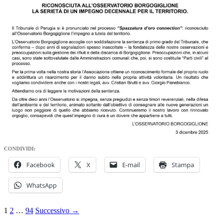
CONDIVIDI:
Facebook
X
E-mail
Stampa
WhatsApp
Navigazione
1
2
…
94
Successivo →