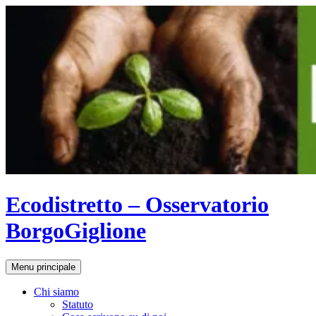
Vai
al
contenuto
Ecodistretto – Osservatorio
BorgoGiglione
Cerca
Menu principale
Chi siamo
Statuto