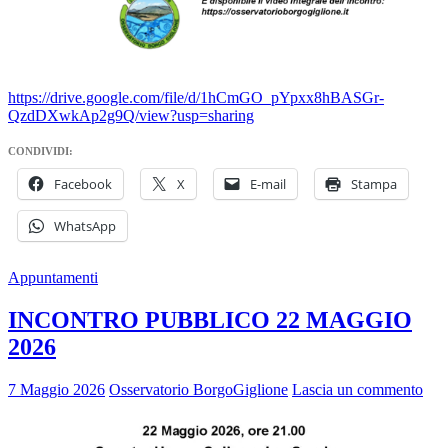
https://drive.google.com/file/d/1hCmGO_pYpxx8hBASGr-
QzdDXwkAp2g9Q/view?usp=sharing
CONDIVIDI:
Facebook
X
E-mail
Stampa
WhatsApp
Appuntamenti
INCONTRO PUBBLICO 22 MAGGIO
2026
7 Maggio 2026
Osservatorio BorgoGiglione
Lascia un commento