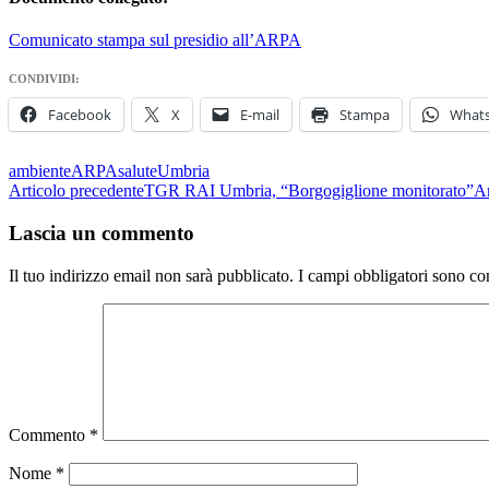
Comunicato stampa sul presidio all’ARPA
CONDIVIDI:
Facebook
X
E-mail
Stampa
What
ambiente
ARPA
salute
Umbria
Navigazione
Articolo precedente
TGR RAI Umbria, “Borgogiglione monitorato”
Ar
articolo
Lascia un commento
Il tuo indirizzo email non sarà pubblicato.
I campi obbligatori sono co
Commento
*
Nome
*