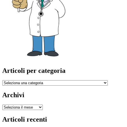
Articoli per categoria
Articoli
per
categoria
Archivi
Archivi
Articoli recenti