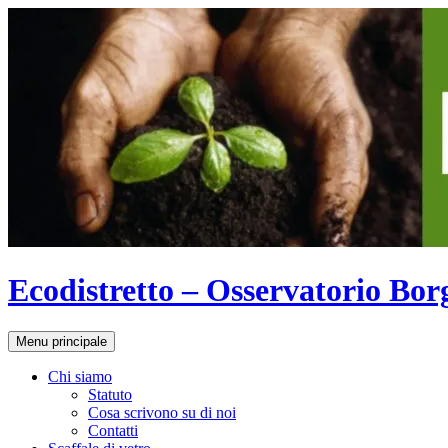
Vai
al
contenuto
Ecodistretto – Osservatorio Bor
Cerca
Menu principale
Chi siamo
Statuto
Cosa scrivono su di noi
Contatti