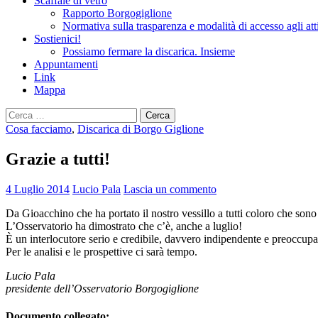
Scaffale di vetro
Rapporto Borgogiglione
Normativa sulla trasparenza e modalità di accesso agli att
Sostienici!
Possiamo fermare la discarica. Insieme
Appuntamenti
Link
Mappa
Ricerca
per:
Cosa facciamo
,
Discarica di Borgo Giglione
Grazie a tutti!
4 Luglio 2014
Lucio Pala
Lascia un commento
Da Gioacchino che ha portato il nostro vessillo a tutti coloro che sono
L’Osservatorio ha dimostrato che c’è, anche a luglio!
È un interlocutore serio e credibile, davvero indipendente e preoccupato
Per le analisi e le prospettive ci sarà tempo.
Lucio Pala
presidente dell’Osservatorio Borgogiglione
Documento collegato: