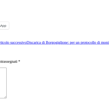
sApp
ticolo successivo
Discarica di Borgogiglione: per un protocollo di mon
ntrassegnati
*