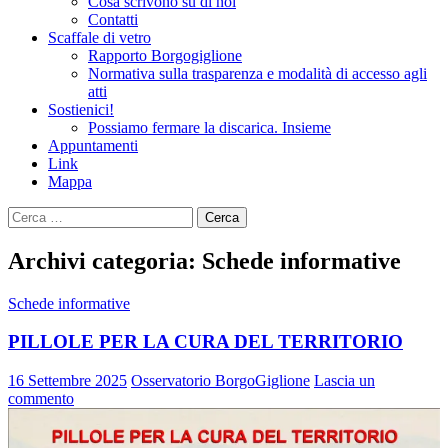
Cosa scrivono su di noi
Contatti
Scaffale di vetro
Rapporto Borgogiglione
Normativa sulla trasparenza e modalità di accesso agli
atti
Sostienici!
Possiamo fermare la discarica. Insieme
Appuntamenti
Link
Mappa
Ricerca
per:
Archivi categoria: Schede informative
Schede informative
PILLOLE PER LA CURA DEL TERRITORIO
16 Settembre 2025
Osservatorio BorgoGiglione
Lascia un
commento