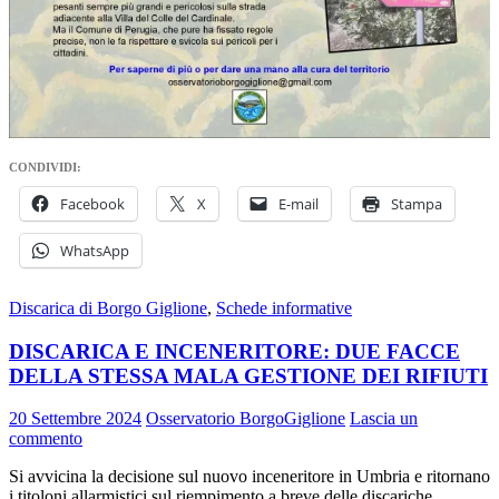
CONDIVIDI:
Facebook
X
E-mail
Stampa
WhatsApp
Discarica di Borgo Giglione
,
Schede informative
DISCARICA E INCENERITORE: DUE FACCE
DELLA STESSA MALA GESTIONE DEI RIFIUTI
20 Settembre 2024
Osservatorio BorgoGiglione
Lascia un
commento
Si avvicina la decisione sul nuovo inceneritore in Umbria e ritornano
i titoloni allarmistici sul riempimento a breve delle discariche