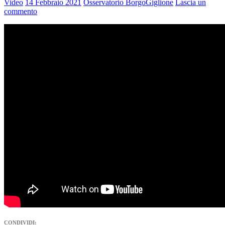
Video
14 Febbraio 2021
Osservatorio BorgoGiglione
Lascia un
commento
CONDIVIDI: