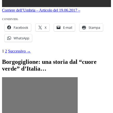
Corriere dell’Umbria – Articolo del 19.06.2017 –
CONDIVIDI:
Facebook
X
E-mail
Stampa
WhatsApp
Navigazione
1
2
Successivo →
articoli
Borgogiglione: una storia dal “cuore
verde” d’Italia…