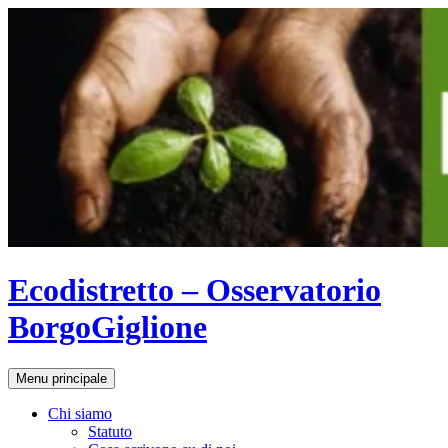
Vai
al
contenuto
Ecodistretto – Osservatorio
BorgoGiglione
Cerca
Menu principale
Chi siamo
Statuto