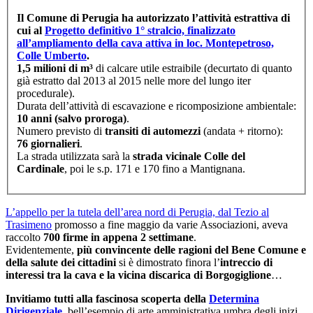
Il Comune di Perugia ha autorizzato l’attività estrattiva di
cui al
Progetto definitivo 1° stralcio, finalizzato
all’ampliamento della cava attiva in loc. Montepetroso,
Colle Umberto
.
1,5 milioni di m³
di calcare utile estraibile (decurtato di quanto
già estratto dal 2013 al 2015 nelle more del lungo iter
procedurale).
Durata dell’attività di escavazione e ricomposizione ambientale:
10 anni (salvo proroga)
.
Numero previsto di
transiti di automezzi
(andata + ritorno):
76 giornalieri
.
La strada utilizzata sarà la
strada vicinale Colle del
Cardinale
, poi le s.p. 171 e 170 fino a Mantignana.
L’appello per la tutela dell’area nord di Perugia, dal Tezio al
Trasimeno
promosso a fine maggio da varie Associazioni, aveva
raccolto
700 firme in appena 2 settimane
.
Evidentemente,
più convincente delle ragioni del Bene Comune e
della salute dei cittadini
si è dimostrato finora l’
intreccio di
interessi tra la cava e la vicina discarica di Borgogiglione
…
Invitiamo tutti alla fascinosa scoperta della
Determina
Dirigenziale
, bell’esempio di arte amministrativa umbra degli inizi