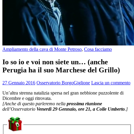
Ampliamento della cava di Monte Petroso
,
Cosa facciamo
Io so io e voi non siete un… (anche
Perugia ha il suo Marchese del Grillo)
27 Gennaio 2016
Osservatorio BorgoGiglione
Lascia un commento
Un’altra strenna natalizia spersa nel gran nebbione puzzolente di
Dicembre e oggi ritrovata.
[Anche di questo parleremo nella
prossima riunione
dell’Osservatorio
Venerdì 29 Gennaio, ore 21, a Colle Umberto
.]