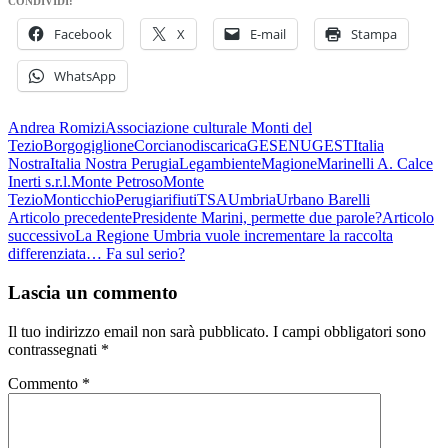
CONDIVIDI:
Facebook
X
E-mail
Stampa
WhatsApp
Andrea Romizi
Associazione culturale Monti del
Tezio
Borgogiglione
Corciano
discarica
GESENU
GEST
Italia
Nostra
Italia Nostra Perugia
Legambiente
Magione
Marinelli A. Calce
Inerti s.r.l.
Monte Petroso
Monte
Tezio
Monticchio
Perugia
rifiuti
TSA
Umbria
Urbano Barelli
Navigazione
Articolo precedente
Presidente Marini, permette due parole?
Articolo
successivo
La Regione Umbria vuole incrementare la raccolta
articolo
differenziata… Fa sul serio?
Lascia un commento
Il tuo indirizzo email non sarà pubblicato.
I campi obbligatori sono
contrassegnati
*
Commento
*