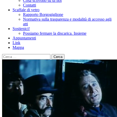
Cosa scrivono su di noi
Contatti
Scaffale di vetro
Rapporto Borgogiglione
Normativa sulla trasparenza e modalità di accesso agli
atti
Sostienici!
Possiamo fermare la discarica. Insieme
Appuntamenti
Link
Mappa
Ricerca
per: