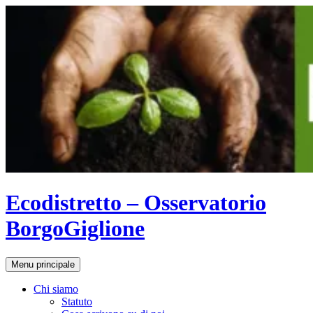
Vai
al
contenuto
Ecodistretto – Osservatorio
BorgoGiglione
Cerca
Menu principale
Chi siamo
Statuto