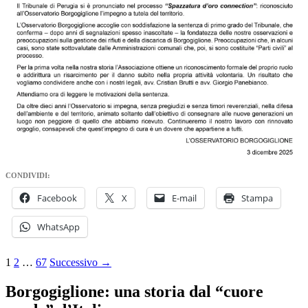
CONDIVIDI:
Facebook
X
E-mail
Stampa
WhatsApp
Navigazione
1
2
…
67
Successivo →
articoli
Borgogiglione: una storia dal “cuore