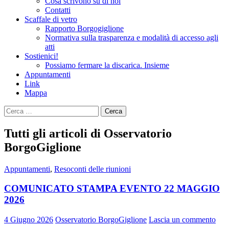
Cosa scrivono su di noi
Contatti
Scaffale di vetro
Rapporto Borgogiglione
Normativa sulla trasparenza e modalità di accesso agli
atti
Sostienici!
Possiamo fermare la discarica. Insieme
Appuntamenti
Link
Mappa
Ricerca
per:
Tutti gli articoli di Osservatorio
BorgoGiglione
Appuntamenti
,
Resoconti delle riunioni
COMUNICATO STAMPA EVENTO 22 MAGGIO
2026
4 Giugno 2026
Osservatorio BorgoGiglione
Lascia un commento