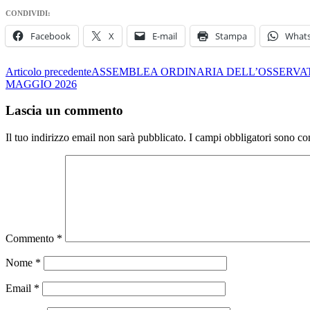
CONDIVIDI:
Facebook
X
E-mail
Stampa
What
Navigazione
Articolo precedente
ASSEMBLEA ORDINARIA DELL’OSSERVATO
MAGGIO 2026
articolo
Lascia un commento
Il tuo indirizzo email non sarà pubblicato.
I campi obbligatori sono co
Commento
*
Nome
*
Email
*