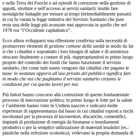
e nella Terra dei Fuochi o ad episodi di corruzione nella gestione di
appalti, strutture e nell’accesso ai servizi sanitari): inutile fare
nostalgiche battaglie per tornare ai tempi (irrimediabilmente passati)
in cui fu varata la legge istitutiva del Servizio Sanitario che pure
resta una delle leggi più avanzate mai approvata in quello che nel
1978 era “l’Occidente capitalistico”.
Ecco allora svilupparsi una riflessione condivisa sulla necessità di
promuovere elementi di
gestione comune della sanità
in modo da far
si che i cittadini e soprattutto i loro bisogni di salute e di assistenza
riescano finalmente a contare di più, riappropriandosi in primo luogo
proprio del controllo dei fondi che fanno funzionare il servizio
sanitario, che come tutti sanno vengono dai cittadini che pagano le
tasse:
in sostanza opporsi all’uso privato del pubblico significa fare
in modo che noi che paghiamo il servizio sanitario creiamo le
condizioni per cui questo lavori per noi
.
Più fattori hanno concorso alla costruzione di questo fondamentale
processo di innovazione politica: in primo luogo le lotte per la salute
e l’ambiente hanno visto in Umbria nascere e radicarsi molte
esperienze di rappresentanza dal basso in cui cittadini esposti a rischi
involontari per la presenza di inceneritori, discariche, cementifici,
impianti di produzione di energia da biomasse o insediamenti
produttivi o per la semplice utilizzazione di materiali insalubri (es.:
plastiche nella refezione scolastica), vedevano la propria domanda di