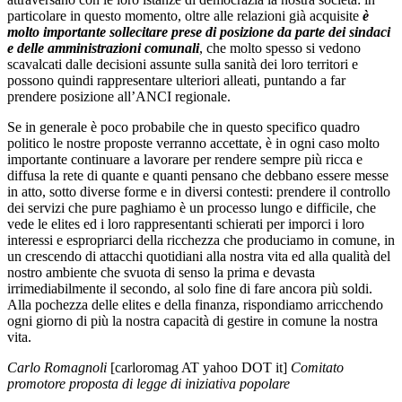
particolare in questo momento, oltre alle relazioni già acquisite
è
molto importante sollecitare prese di posizione da parte dei sindaci
e delle amministrazioni comunali
, che molto spesso si vedono
scavalcati dalle decisioni assunte sulla sanità dei loro territori e
possono quindi rappresentare ulteriori alleati, puntando a far
prendere posizione all’ANCI regionale.
Se in generale è poco probabile che in questo specifico quadro
politico le nostre proposte verranno accettate, è in ogni caso molto
importante continuare a lavorare per rendere sempre più ricca e
diffusa la rete di quante e quanti pensano che debbano essere messe
in atto, sotto diverse forme e in diversi contesti: prendere il controllo
dei servizi che pure paghiamo è un processo lungo e difficile, che
vede le elites ed i loro rappresentanti schierati per imporci i loro
interessi e espropriarci della ricchezza che produciamo in comune, in
un crescendo di attacchi quotidiani alla nostra vita ed alla qualità del
nostro ambiente che svuota di senso la prima e devasta
irrimediabilmente il secondo, al solo fine di fare ancora più soldi.
Alla pochezza delle elites e della finanza, rispondiamo arricchendo
ogni giorno di più la nostra capacità di gestire in comune la nostra
vita.
Carlo Romagnoli
[carloromag AT yahoo DOT it]
Comitato
promotore proposta di legge di iniziativa popolare