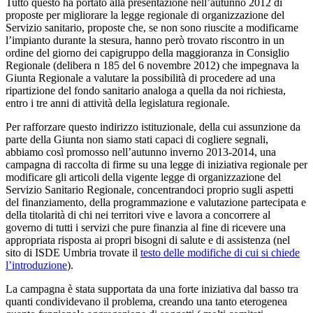
Tutto questo ha portato alla presentazione nell’autunno 2012 di
proposte per migliorare la legge regionale di organizzazione del
Servizio sanitario, proposte che, se non sono riuscite a modificarne
l’impianto durante la stesura, hanno però trovato riscontro in un
ordine del giorno dei capigruppo della maggioranza in Consiglio
Regionale (delibera n 185 del 6 novembre 2012) che impegnava la
Giunta Regionale a valutare la possibilità di procedere ad una
ripartizione del fondo sanitario analoga a quella da noi richiesta,
entro i tre anni di attività della legislatura regionale.
Per rafforzare questo indirizzo istituzionale, della cui assunzione da
parte della Giunta non siamo stati capaci di cogliere segnali,
abbiamo così promosso nell’autunno inverno 2013-2014, una
campagna di raccolta di firme su una legge di iniziativa regionale per
modificare gli articoli della vigente legge di organizzazione del
Servizio Sanitario Regionale, concentrandoci proprio sugli aspetti
del finanziamento, della programmazione e valutazione partecipata e
della titolarità di chi nei territori vive e lavora a concorrere al
governo di tutti i servizi che pure finanzia al fine di ricevere una
appropriata risposta ai propri bisogni di salute e di assistenza (nel
sito di ISDE Umbria trovate il
testo delle modifiche di cui si chiede
l’introduzione
).
La campagna è stata supportata da una forte iniziativa dal basso tra
quanti condividevano il problema, creando una tanto eterogenea