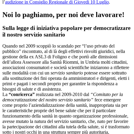
l’
audizione in Consiglio Regionale di Giovedi 10 Luglio
.
Noi lo paghiamo, per noi deve lavorare!
Sulla legge di iniziativa popolare per democratizzare
il
nostro
servizio sanitario
Quando nel 2009 scoppiò lo scandalo per “l’uso privato del
pubblico” riscontrato, al di là degli effettivi risvolti giuridici, nella
gestione della ex ASL3 di Foligno e che portò alle dimissioni
dell’allora Assessore alla Sanità Riommi, in Umbria molti cittadini,
associazioni consumatori e società scientifiche iniziarono a riflettere
sulle modalità con cui un
servizio sanitario
potesse essere sottratto
alla sostituzione dei fini operata da amministratori e dirigenti, eletti i
primi e pagati i secondi proprio per garantire la rispondenza a
bisogni di salute e di assistenza.
La
“conricerca”
realizzata nel 2009-2010 dal
“Comitato per la
democratizzazione del nostro servizio sanitario”
fece emergere
come proprio l’aziendalizzazione della sanità, inappropriata sia per
le caratteristiche proprie del bene salute che per il particolare
funzionamento della sanità in quanto organizzazione professionale,
avesse mutato la natura del servizio sanitario, che, nato per favorire
la partecipazione dei cittadini alla tutela della salute, si è trasformato
sotto i nostri occhi in una struttura sempre più autoritaria,