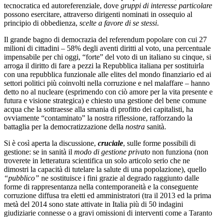
tecnocratica ed autoreferenziale, dove
gruppi di interesse particolare
possono esercitare, attraverso dirigenti nominati in ossequio al
principio di obbedienza,
scelte a favore di se stessi
.
Il grande bagno di democrazia del referendum popolare con cui 27
milioni di cittadini – 58% degli aventi diritti al voto, una percentuale
impensabile per chi oggi, “forte” del voto di un italiano su cinque, si
arroga il diritto di fare a pezzi la Repubblica italiana per sostituirla
con una repubblica funzionale alle elites del mondo finanziario ed ai
settori politici più coinvolti nella corruzione e nel malaffare – hanno
detto no al nucleare (esprimendo con ciò amore per la vita presente e
futura e visione strategica) e chiesto una gestione del bene comune
acqua che la sottraesse alla smania di profitto dei capitalisti, ha
ovviamente “contaminato” la nostra riflessione, rafforzando la
battaglia per la democratizzazione della
nostra
sanità.
Si è così aperta la discussione,
cruciale
, sulle forme possibili di
gestione: se in sanità il
modo di gestione privato
non funziona (non
troverete in letteratura scientifica un solo articolo serio che ne
dimostri la capacità di tutelare la salute di una popolazione), quello
“pubblico”
ne sostituisce i fini grazie al degrado raggiunto dalle
forme di rappresentanza nella contemporaneità e la conseguente
corruzione diffusa tra eletti ed amministratori (tra il 2013 ed la prima
metà del 2014 sono state attivate in Italia più di 50 indagini
giudiziarie connesse o a gravi omissioni di interventi come a Taranto