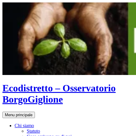
Vai
al
contenuto
Ecodistretto – Osservatorio
BorgoGiglione
Cerca
Menu principale
Chi siamo
Statuto