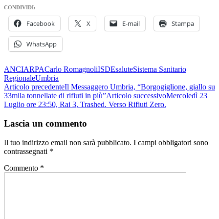
CONDIVIDI:
Facebook
X
E-mail
Stampa
WhatsApp
ANCI
ARPA
Carlo Romagnoli
ISDE
salute
Sistema Sanitario
Regionale
Umbria
Navigazione
Articolo precedente
Il Messaggero Umbria, “Borgogiglione, giallo su
33mila tonnellate di rifiuti in più”
Articolo successivo
Mercoledì 23
articolo
Luglio ore 23:50, Rai 3, Trashed. Verso Rifiuti Zero.
Lascia un commento
Il tuo indirizzo email non sarà pubblicato.
I campi obbligatori sono
contrassegnati
*
Commento
*