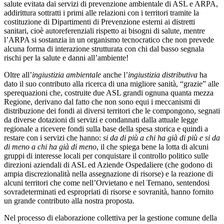
salute evitata dai servizi di prevenzione ambientale di ASL e ARPA,
addirittura sottratti i primi alle relazioni con i territori tramite la
costituzione di Dipartimenti di Prevenzione esterni ai distretti
sanitari, cioè autoreferenziali rispetto ai bisogni di salute, mentre
l’ARPA si sostanzia in un organismo tecnocratico che non prevede
alcuna forma di interazione strutturata con chi dal basso segnala
rischi per la salute e danni all’ambiente!
Oltre all’
ingiustizia ambientale
anche l’
ingiustizia distributiva
ha
dato il suo contributo alla ricerca di una migliore sanità, “grazie” alle
sperequazioni che, costruite due ASL grandi ognuna quanta mezza
Regione, derivano dal fatto che non sono equi i meccanismi di
distribuzione dei fondi ai diversi territori che le compongono, segnati
da diverse dotazioni di servizi e condannati dalla attuale legge
regionale a ricevere fondi sulla base della spesa storica e quindi a
restare con i servizi che hanno:
si da di più a chi ha già di più e si da
di meno a chi ha già di meno
, il che spiega bene la lotta di alcuni
gruppi di interesse locali per conquistare il controllo politico sulle
direzioni aziendali di ASL ed Aziende Ospedaliere (che godono di
ampia discrezionalità nella assegnazione di risorse) e la reazione di
alcuni territori che come nell’Orvietano e nel Ternano, sentendosi
sovradeterminati ed espropriati di risorse e sovranità, hanno fornito
un grande contributo alla nostra proposta.
Nel processo di elaborazione collettiva per la gestione comune della