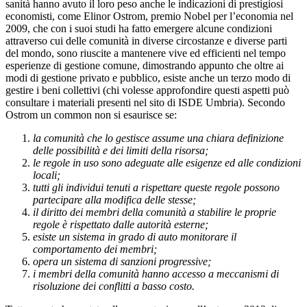
sanità hanno avuto il loro peso anche le indicazioni di prestigiosi
economisti, come Elinor Ostrom, premio Nobel per l’economia nel
2009, che con i suoi studi ha fatto emergere alcune condizioni
attraverso cui delle comunità in diverse circostanze e diverse parti
del mondo, sono riuscite a mantenere vive ed efficienti nel tempo
esperienze di gestione comune, dimostrando appunto che oltre ai
modi di gestione privato e pubblico, esiste anche un terzo modo di
gestire i beni collettivi (chi volesse approfondire questi aspetti può
consultare i materiali presenti nel sito di ISDE Umbria). Secondo
Ostrom un common non si esaurisce se:
la comunità che lo gestisce assume una chiara definizione
delle possibilità e dei limiti della risorsa;
le regole in uso sono adeguate alle esigenze ed alle condizioni
locali;
tutti gli individui tenuti a rispettare queste regole possono
partecipare alla modifica delle stesse;
il diritto dei membri della comunità a stabilire le proprie
regole è rispettato dalle autorità esterne;
esiste un sistema in grado di auto monitorare il
comportamento dei membri;
opera un sistema di sanzioni progressive;
i membri della comunità hanno accesso a meccanismi di
risoluzione dei conflitti a basso costo.