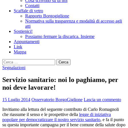
Cosa scrivono su di noi
Contatti
Scaffale di vetro
Rapporto Borgogiglione
Normativa sulla trasparenza e modalità di accesso agli
atti
Sostienici!
Possiamo fermare la discarica. Insieme
Appuntamenti
Link
Mappa
Ricerca
per:
Segnalazioni
Servizio sanitario: noi lo paghiamo, per
noi deve lavorare!
15 Luglio 2014
Osservatorio BorgoGiglione
Lascia un commento
Invitiamo alla lettura del seguente contributo di Carlo Romagnoli
che riassume il senso e le prospettive della
legge di iniziativa
popolare per democratizzare il nostro servizio sanitario
, e fa il punto
su questa importante campagna per il bene comune della salute dopo