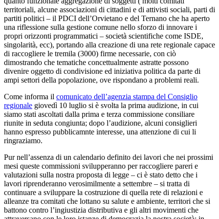
quanto funzionale aggregazione di soggetti ( molti comitati
territoriali, alcune associazioni di cittadini e di attivisti sociali, parti di
partiti politici – il PDCI dell’Orvietano e del Ternano che ha aperto
una riflessione sulla gestione comune nello sforzo di innovare i
propri orizzonti programmatici – società scientifiche come ISDE,
singolarità, ecc), portando alla creazione di una rete regionale capace
di raccogliere le tremila (3000) firme necessarie, con ciò
dimostrando che tematiche concettualmente astratte possono
divenire oggetto di condivisione ed iniziativa politica da parte di
ampi settori della popolazione, ove rispondano a problemi reali.
Come informa il
comunicato dell’agenzia stampa del Consiglio
regionale
giovedì 10 luglio si è svolta la prima audizione, in cui
siamo stati ascoltati dalla prima e terza commissione consiliare
riunite in seduta congiunta; dopo l’audizione, alcuni consiglieri
hanno espresso pubblicamnte interesse, una attenzione di cui li
ringraziamo.
Pur nell’assenza di un calendario definito dei lavori che nei prossimi
mesi queste commissioni svilupperanno per raccogliere pareri e
valutazioni sulla nostra proposta di legge – ci è stato detto che i
lavori riprenderanno verosimilmente a settembre – si tratta di
continuare a sviluppare la costruzione di quella rete di relazioni e
alleanze tra comitati che lottano su salute e ambiente, territori che si
battono contro l’ingiustizia distributiva e gli altri movimenti che
attraversano con le loro istanze di democrazia la nostra società: in