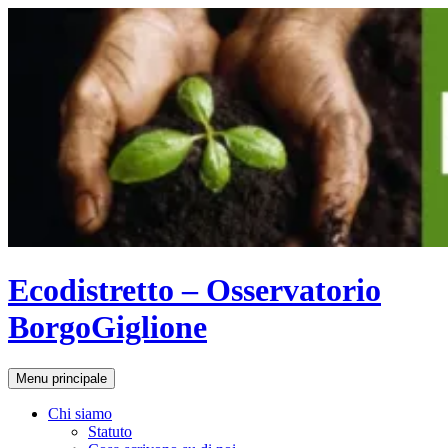
Vai
al
contenuto
Ecodistretto – Osservatorio
BorgoGiglione
Cerca
Menu principale
Chi siamo
Statuto