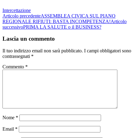
Intercettazione
Navigazione
Articolo precedente
ASSEMBLEA CIVICA SUL PIANO
REGIONALE RIFIUTI: BASTA INCOMPETENZA!
Articolo
articolo
successivo
PRIMA LA SALUTE o il BUSINESS?
Lascia un commento
Il tuo indirizzo email non sarà pubblicato.
I campi obbligatori sono
contrassegnati
*
Commento
*
Nome
*
Email
*