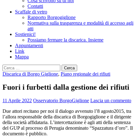
Cosa scrivono su di noi
Contatti
Scaffale di vetro
Rapporto Borgogiglione
Normativa sulla trasparenza e modalità di accesso agli
atti
Sostienici!
Possiamo fermare la discarica. Insieme
Appuntamenti
Link
Mappa
Ricerca
per:
Discarica di Borgo Giglione
,
Piano regionale dei rifiuti
Fuori i furbetti dalla gestione dei rifiuti
11 Aprile 2022
Osservatorio BorgoGiglione
Lascia un commento
Due attori recitano per noi il dialogo avvenuto l’8 agosto2015, tra
l’allora responsabile della discarica di Borgogiglione e il dirigente
della società affidataria. L’intercettazione è agli atti della sentenza
del GUP al processo di Perugia denominato “Spazzatura d’oro”. Il
documento è pubblico.