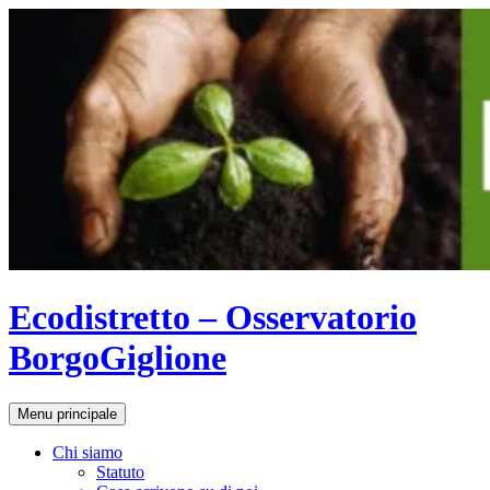
Vai
al
contenuto
Ecodistretto – Osservatorio
BorgoGiglione
Cerca
Menu principale
Chi siamo
Statuto