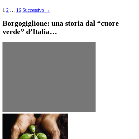
Navigazione
1
2
…
16
Successivo →
articoli
Borgogiglione: una storia dal “cuore
verde” d’Italia…