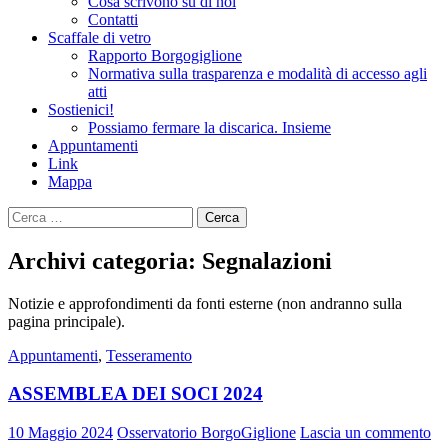
Cosa scrivono su di noi
Contatti
Scaffale di vetro
Rapporto Borgogiglione
Normativa sulla trasparenza e modalità di accesso agli
atti
Sostienici!
Possiamo fermare la discarica. Insieme
Appuntamenti
Link
Mappa
Ricerca
per:
Archivi categoria: Segnalazioni
Notizie e approfondimenti da fonti esterne (non andranno sulla
pagina principale).
Appuntamenti
,
Tesseramento
ASSEMBLEA DEI SOCI 2024
10 Maggio 2024
Osservatorio BorgoGiglione
Lascia un commento