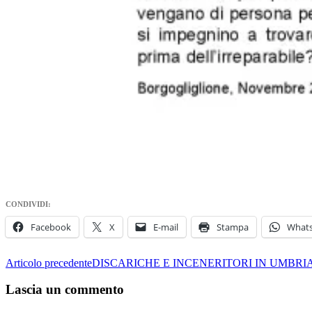
CONDIVIDI:
Facebook
X
E-mail
Stampa
What
Navigazione
Articolo precedente
DISCARICHE E INCENERITORI IN UMBRI
articolo
Lascia un commento