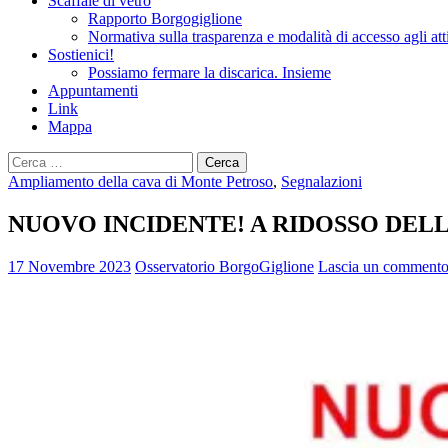
Scaffale di vetro
Rapporto Borgogiglione
Normativa sulla trasparenza e modalità di accesso agli att
Sostienici!
Possiamo fermare la discarica. Insieme
Appuntamenti
Link
Mappa
Ricerca
per:
Ampliamento della cava di Monte Petroso
,
Segnalazioni
NUOVO INCIDENTE! A RIDOSSO DEL
17 Novembre 2023
Osservatorio BorgoGiglione
Lascia un comment