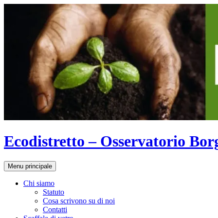
Vai
al
contenuto
Ecodistretto – Osservatorio Bor
Cerca
Menu principale
Chi siamo
Statuto
Cosa scrivono su di noi
Contatti