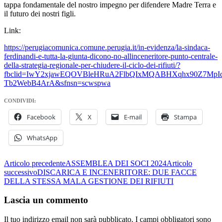
tappa fondamentale del nostro impegno per difendere Madre Terra e
il futuro dei nostri figli.
Link:
https://perugiacomunica.comune.perugia.it/in-evidenza/la-sindaca-
ferdinandi-e-tutta-la-giunta-dicono-no-allinceneritore-punto-centrale-
della-strategia-regionale-per-chiudere-il-ciclo-dei-rifiuti/?
fbclid=IwY2xjawEQOVBleHRuA2FlbQIxMQABHXqhx90Z7Mp
Tb2WebB4ArA&sfnsn=scwspwa
CONDIVIDI:
Facebook
X
E-mail
Stampa
WhatsApp
Navigazione
Articolo precedente
ASSEMBLEA DEI SOCI 2024
Articolo
successivo
DISCARICA E INCENERITORE: DUE FACCE
articolo
DELLA STESSA MALA GESTIONE DEI RIFIUTI
Lascia un commento
Il tuo indirizzo email non sarà pubblicato.
I campi obbligatori sono