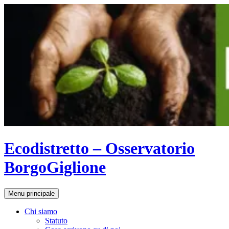
Vai
al
contenuto
Ecodistretto – Osservatorio
BorgoGiglione
Cerca
Menu principale
Chi siamo
Statuto