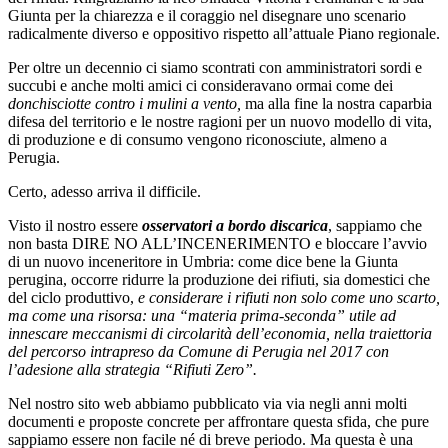
Giunta per la chiarezza e il coraggio nel disegnare uno scenario
radicalmente diverso e oppositivo rispetto all’attuale Piano regionale.
Per oltre un decennio ci siamo scontrati con amministratori sordi e
succubi e anche molti amici ci consideravano ormai come dei
donchisciotte contro i mulini a vento,
ma alla fine la nostra caparbia
difesa del territorio e le nostre ragioni per un nuovo modello di vita,
di produzione e di consumo vengono riconosciute, almeno a
Perugia.
Certo, adesso arriva il difficile.
Visto il nostro essere
osservatori a bordo discarica
, sappiamo che
non basta DIRE NO ALL’INCENERIMENTO e bloccare l’avvio
di un nuovo inceneritore in Umbria: come dice bene la Giunta
perugina, occorre ridurre la produzione dei rifiuti, sia domestici che
del ciclo produttivo,
e considerare i rifiuti non solo come uno scarto,
ma come una risorsa: una “materia prima-seconda” utile ad
innescare meccanismi di circolarità dell’economia, nella traiettoria
del percorso intrapreso da Comune di Perugia nel 2017 con
l’adesione alla strategia “Rifiuti Zero”.
Nel nostro sito web abbiamo pubblicato via via negli anni molti
documenti e proposte concrete per affrontare questa sfida, che pure
sappiamo essere non facile né di breve periodo. Ma questa è una