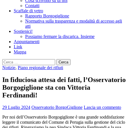
Cosa scrivono su di noi
Contatti
Scaffale di vetro
Rapporto Borgogiglione
Normativa sulla trasparenza e modalità di accesso agli
atti
Sostienici!
Possiamo fermare la discarica. Insieme
Appuntamenti
Link
Mappa
Ricerca
per:
Notizie
,
Piano regionale dei rifiuti
In fiduciosa attesa dei fatti, l’Osservatorio
Borgogiglione sta con Vittoria
Ferdinandi!
29 Luglio 2024
Osservatorio BorgoGiglione
Lascia un commento
Per noi dell’Osservatorio Borgogiglione è una grande soddisfazione
leggere il comunicato del Comune di Perugia sulla gestione del ciclo
dei rifiuti. Ringraziamo la neo Sindaca Vittoria Ferdinandi e la sua