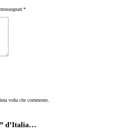
ntrassegnati
*
ssima volta che commento.
e” d’Italia…