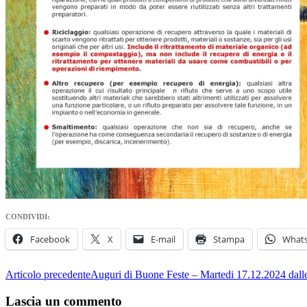
CONDIVIDI:
Facebook
X
E-mail
Stampa
What
Navigazione
Articolo precedente
Auguri di Buone Feste – Martedi 17.12.2024 dall
articolo
Lascia un commento