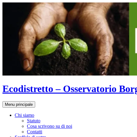
Vai
al
contenuto
Ecodistretto – Osservatorio Bor
Cerca
Menu principale
Chi siamo
Statuto
Cosa scrivono su di noi
Contatti