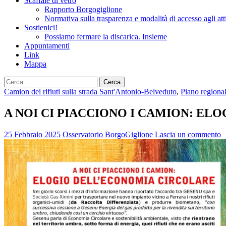
Scaffale di vetro
Rapporto Borgogiglione
Normativa sulla trasparenza e modalità di accesso agli att
Sostienici!
Possiamo fermare la discarica. Insieme
Appuntamenti
Link
Mappa
Ricerca
per:
Camion dei rifiuti sulla strada Sant'Antonio-Belveduto
,
Piano regionale
A NOI CI PIACCIONO I CAMION: E
25 Febbraio 2025
Osservatorio BorgoGiglione
Lascia un commento