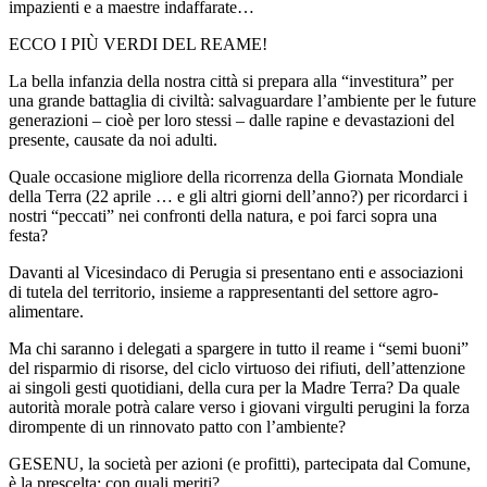
impazienti e a maestre indaffarate…
ECCO I PIÙ VERDI DEL REAME!
La bella infanzia della nostra città si prepara alla “investitura” per
una grande battaglia di civiltà: salvaguardare l’ambiente per le future
generazioni – cioè per loro stessi – dalle rapine e devastazioni del
presente, causate da noi adulti.
Quale occasione migliore della ricorrenza della Giornata Mondiale
della Terra (22 aprile … e gli altri giorni dell’anno?) per ricordarci i
nostri “peccati” nei confronti della natura, e poi farci sopra una
festa?
Davanti al Vicesindaco di Perugia si presentano enti e associazioni
di tutela del territorio, insieme a rappresentanti del settore agro-
alimentare.
Ma chi saranno i delegati a spargere in tutto il reame i “semi buoni”
del risparmio di risorse, del ciclo virtuoso dei rifiuti, dell’attenzione
ai singoli gesti quotidiani, della cura per la Madre Terra? Da quale
autorità morale potrà calare verso i giovani virgulti perugini la forza
dirompente di un rinnovato patto con l’ambiente?
GESENU, la società per azioni (e profitti), partecipata dal Comune,
è la prescelta: con quali meriti?