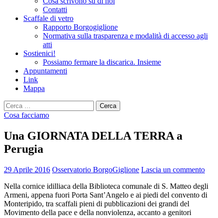
Cosa scrivono su di noi
Contatti
Scaffale di vetro
Rapporto Borgogiglione
Normativa sulla trasparenza e modalità di accesso agli
atti
Sostienici!
Possiamo fermare la discarica. Insieme
Appuntamenti
Link
Mappa
Ricerca
per:
Cosa facciamo
Una GIORNATA DELLA TERRA a
Perugia
29 Aprile 2016
Osservatorio BorgoGiglione
Lascia un commento
Nella cornice idilliaca della Biblioteca comunale di S. Matteo degli
Armeni, appena fuori Porta Sant’Angelo e ai piedi del convento di
Monteripido, tra scaffali pieni di pubblicazioni dei grandi del
Movimento della pace e della nonviolenza, accanto a genitori