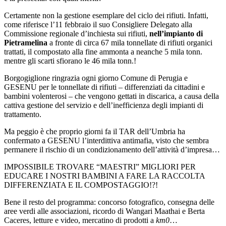
Certamente non la gestione esemplare del ciclo dei rifiuti. Infatti,
come riferisce l’11 febbraio il suo Consigliere Delegato alla
Commissione regionale d’inchiesta sui rifiuti,
nell’impianto di
Pietramelina
a fronte di circa 67 mila tonnellate di rifiuti organici
trattati, il compostato alla fine ammonta a neanche 5 mila tonn.
mentre gli scarti sfiorano le 46 mila tonn.!
Borgogiglione ringrazia ogni giorno Comune di Perugia e
GESENU per le tonnellate di rifiuti – differenziati da cittadini e
bambini volenterosi – che vengono gettati in discarica, a causa della
cattiva gestione del servizio e dell’inefficienza degli impianti di
trattamento.
Ma peggio è che proprio giorni fa il TAR dell’Umbria ha
confermato a GESENU l’interdittiva antimafia, visto che sembra
permanere il rischio di un condizionamento dell’attività d’impresa…
IMPOSSIBILE TROVARE “MAESTRI” MIGLIORI PER
EDUCARE I NOSTRI BAMBINI A FARE LA RACCOLTA
DIFFERENZIATA E IL COMPOSTAGGIO!?!
Bene il resto del programma: concorso fotografico, consegna delle
aree verdi alle associazioni, ricordo di Wangari Maathai e Berta
Caceres, letture e video, mercatino di prodotti a
km0
…