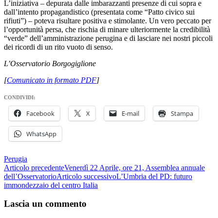
L’iniziativa – depurata dalle imbarazzanti presenze di cui sopra e
dall’intento propagandistico (presentata come “Patto civico sui
rifiuti”) – poteva risultare positiva e stimolante. Un vero peccato per
l’opportunità persa, che rischia di minare ulteriormente la credibilità
“verde” dell’amministrazione perugina e di lasciare nei nostri piccoli
dei ricordi di un rito vuoto di senso.
L’Osservatorio Borgogiglione
[
Comunicato in formato PDF
]
CONDIVIDI:
Facebook
X
E-mail
Stampa
WhatsApp
Perugia
Navigazione
Articolo precedente
Venerdì 22 Aprile, ore 21, Assemblea annuale
dell’Osservatorio
Articolo successivo
L’Umbria del PD: futuro
articolo
immondezzaio del centro Italia
Lascia un commento