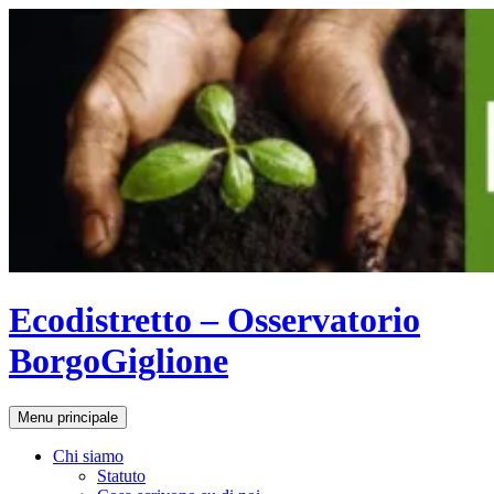
Vai
al
contenuto
Ecodistretto – Osservatorio
BorgoGiglione
Cerca
Menu principale
Chi siamo
Statuto