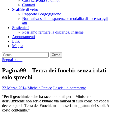
Cosa scrivono su di noi
Contatti
Scaffale di vetro
Rapporto Borgogiglione
Normativa sulla trasparenza e modalità di accesso agli
atti
Sostienici!
Possiamo fermare la discarica. Insieme
Appuntamenti
Link
Mappa
Ricerca
per:
Segnalazioni
Pagina99 – Terra dei fuochi: senza i dati
solo sprechi
22 Marzo 2014
Michele Panico
Lascia un commento
“Per il geochimico che ha raccolto i dati per il Ministero
dell’Ambiente non serve buttare via milioni di euro come prevede il
decreto per la Terra dei Fuochi, ma una seria mappatura dei suoli. A
costo contenuto.”