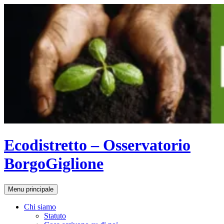
Vai
al
contenuto
Ecodistretto – Osservatorio
BorgoGiglione
Cerca
Menu principale
Chi siamo
Statuto