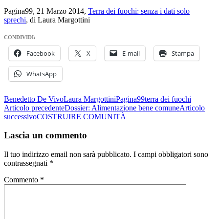
Pagina99, 21 Marzo 2014,
Terra dei fuochi: senza i dati solo
sprechi
, di Laura Margottini
CONDIVIDI:
Facebook
X
E-mail
Stampa
WhatsApp
Benedetto De Vivo
Laura Margottini
Pagina99
terra dei fuochi
Navigazione
Articolo precedente
Dossier: Alimentazione bene comune
Articolo
successivo
COSTRUIRE COMUNITÀ
articolo
Lascia un commento
Il tuo indirizzo email non sarà pubblicato.
I campi obbligatori sono
contrassegnati
*
Commento
*