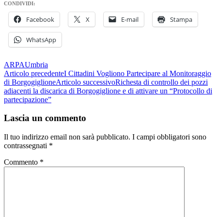
CONDIVIDI:
Facebook
X
E-mail
Stampa
WhatsApp
ARPA
Umbria
Navigazione
Articolo precedente
I Cittadini Vogliono Partecipare al Monitoraggio
di Borgogiglione
Articolo successivo
Richesta di controllo dei pozzi
articolo
adiacenti la discarica di Borgogiglione e di attivare un “Protocollo di
partecipazione”
Lascia un commento
Il tuo indirizzo email non sarà pubblicato.
I campi obbligatori sono
contrassegnati
*
Commento
*