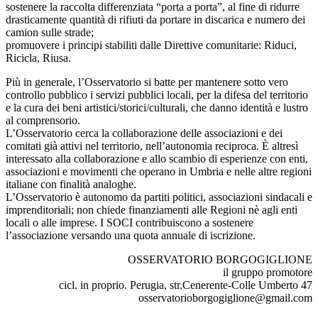
sostenere la raccolta differenziata “porta a porta”, al fine di ridurre
drasticamente quantità di rifiuti da portare in discarica e numero dei
camion sulle strade;
promuovere i principi stabiliti dalle Direttive comunitarie: Riduci,
Ricicla, Riusa.
Più in generale, l’Osservatorio si batte per mantenere sotto vero
controllo pubblico i servizi pubblici locali, per la difesa del territorio
e la cura dei beni artistici/storici/culturali, che danno identità e lustro
al comprensorio.
L’Osservatorio cerca la collaborazione delle associazioni e dei
comitati già attivi nel territorio, nell’autonomia reciproca. È altresì
interessato alla collaborazione e allo scambio di esperienze con enti,
associazioni e movimenti che operano in Umbria e nelle altre regioni
italiane con finalità analoghe.
L’Osservatorio è autonomo da partiti politici, associazioni sindacali e
imprenditoriali; non chiede finanziamenti alle Regioni nè agli enti
locali o alle imprese. I SOCI contribuiscono a sostenere
l’associazione versando una quota annuale di iscrizione.
OSSERVATORIO BORGOGIGLIONE
il gruppo promotore
cicl. in proprio. Perugia, str.Cenerente-Colle Umberto 47
osservatorioborgogiglione@gmail.com