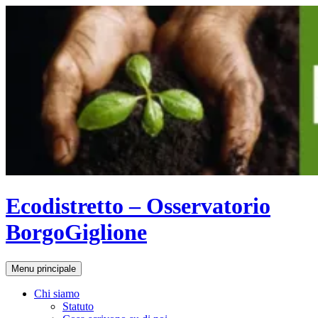
Vai
al
contenuto
Ecodistretto – Osservatorio
BorgoGiglione
Cerca
Menu principale
Chi siamo
Statuto