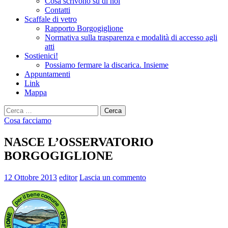
Cosa scrivono su di noi
Contatti
Scaffale di vetro
Rapporto Borgogiglione
Normativa sulla trasparenza e modalità di accesso agli
atti
Sostienici!
Possiamo fermare la discarica. Insieme
Appuntamenti
Link
Mappa
Ricerca
per:
Cosa facciamo
NASCE L’OSSERVATORIO
BORGOGIGLIONE
12 Ottobre 2013
editor
Lascia un commento