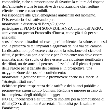
compatibile, e che si preoccupano di favorire la cultura del rispetto
dell’ambiente e tutte le iniziative di valorizzazione che risultino
effettivamente eco-sostenibili.
Per rispondere alle gravi emergenze ambientali del momento,
l’Osservatorio si sta attivando per:
monitorare la discarica di BorgoGiglione
partecipare al PIANO DI SORVEGLIANZA diretto dall’ARPA,
attraverso un preciso Protocollo d’intesa, come già si fa per siti
analoghi;
sensibilizzare i cittadini sui rischi per l’ambiente e la salute, connessi
con la presenza di tali impianti e aggravati dal via vai dei camion.
La discarica non può essere vista come la soluzione del ciclo dei
rifiuti, è pericolosa per la salute e per l’ambiente: non deve essere
ampliata, anzi, da subito ci deve essere una riduzione significativa
dei rifiuti, un riesame dei percorsi utilizzabili ed il pieno rispetto
delle regole per il transito dei camion e, in prospettiva, una
maggiorazione del costo di conferimento;
monitorare la gestione rifiuti e promuovere anche in Umbria la
“strategia rifiuti zero”
richiedere piena trasparenza delle tariffe e dei bilanci pubblici e
promuovere azioni contro Comuni, Regione e imprese in caso di
inadempienza degli obblighi di legge;
NO agli inceneritori e all’utilizzo di impianti per la combustione di
rifiuti (CSS), di cui non è accertata l’innocuità per la salute e
l’ambiente;