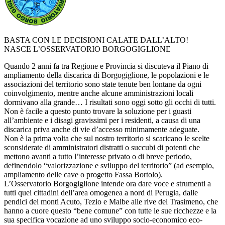
BASTA CON LE DECISIONI CALATE DALL’ALTO!
NASCE L’OSSERVATORIO BORGOGIGLIONE
Quando 2 anni fa tra Regione e Provincia si discuteva il Piano di
ampliamento della discarica di Borgogiglione, le popolazioni e le
associazioni del territorio sono state tenute ben lontane da ogni
coinvolgimento, mentre anche alcune amministrazioni locali
dormivano alla grande…
I risultati sono oggi sotto gli occhi di tutti.
Non è facile a questo punto trovare la soluzione per i guasti
all’ambiente e i disagi gravissimi per i residenti, a causa di una
discarica priva anche di vie d’accesso minimamente adeguate.
Non è la prima volta che sul nostro territorio si scaricano le scelte
sconsiderate di amministratori distratti o succubi di potenti che
mettono avanti a tutto l’interesse privato o di breve periodo,
definendolo “valorizzazione e sviluppo del territorio” (ad esempio,
ampliamento delle cave o progetto Fassa Bortolo).
L’Osservatorio Borgogiglione intende ora dare voce e strumenti a
tutti quei cittadini dell’area omogenea a nord di Perugia, dalle
pendici dei monti Acuto, Tezio e Malbe alle rive del Trasimeno, che
hanno a cuore questo “bene comune” con tutte le sue ricchezze e la
sua specifica vocazione ad uno sviluppo socio-economico eco-